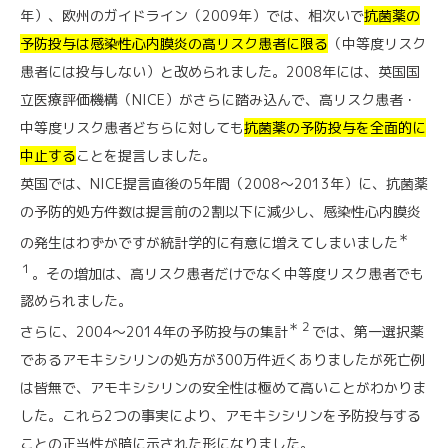
年）、欧州のガイドライン（2009年）では、相次いで
抗菌薬の
予防投与は感染性心内膜炎の高リスク患者に限る
（中等度リスク
患者には投与しない）と改められました。2008年には、英国国
立医療評価機構（NICE）がさらに踏み込んで、高リスク患者・
中等度リスク患者どちらに対しても
抗菌薬の予防投与を全面的に
中止する
ことを提言しました。
英国では、NICE提言直後の5年間（2008〜2013年）に、抗菌薬
の予防的処方件数は提言前の2割以下に減少し、感染性心内膜炎
＊
の発生はわずかですが統計学的に有意に増えてしまいました
１
。その増加は、高リスク患者だけでなく中等度リスク患者でも
認められました。
＊２
さらに、2004〜2014年の予防投与の集計
では、第一選択薬
であるアモキシシリンの処方が300万件近くありましたが死亡例
は皆無で、アモキシシリンの安全性は極めて高いことがわかりま
した。これら2つの事実により、アモキシシリンを予防投与する
ことの正当性が暗に示された形になりました。