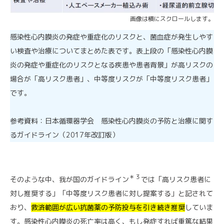
画像は横にスクロールします。
感染性心内膜炎の発症や重症化のリスクと、菌血症が発生しやす
い検査や治療についてまとめた表です。表上段の「感染性心内膜
炎の発症や重症化のリスクとなる疾患や患者背景」が高リスクの
場合が「高リスク患者」、中等度リスクが「中等度リスク患者」
です。
参考資料：日本循環器学会 感染性心内膜炎の予防と治療に関す
るガイドライン（2017年改訂版）
＊３
そのような中、我が国のガイドライン
では「高リスク患者に
対し推奨する」「中等度リスク患者に対し提案する」と記されて
おり、
救済範囲が広い抗菌薬の予防投与を引き続き推奨
していま
す。感染性心内膜炎の死亡率は高く、もし発症すれば重篤な結果