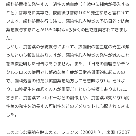
歯科処置後に発生する一過性の菌血症（血液中に細菌が侵入する
こと）は非常に高率で、抜歯後はほぼ100％発生すると言われて
います。歯科処置を行う時に、感染性心内膜炎の予防目的で抗菌
薬を投与することが1950年代から多くの国で推奨されてきまし
た。
しかし、抗菌薬の予防投与によって、抜歯後の菌血症の発生が減
ったという報告はありますが、感染性心内膜炎の発生が減ること
を直接証明した報告はありません。また、「日常の歯磨きやデン
タルフロスの使用でも軽微な菌血症が日常茶飯事的に起こるの
で、歯科処置の時だけ抗菌薬を処方しても意味はない。それよ
り、口腔衛生を徹底する方が重要だ」という指摘もありました。
さらに、抗菌薬アレルギーなどの副作用や、抗菌薬が効かない耐
性菌の発生を助長する可能性などのデメリットも心配されてきま
した。
このような議論を踏まえて、フランス（2002年）、米国（2007