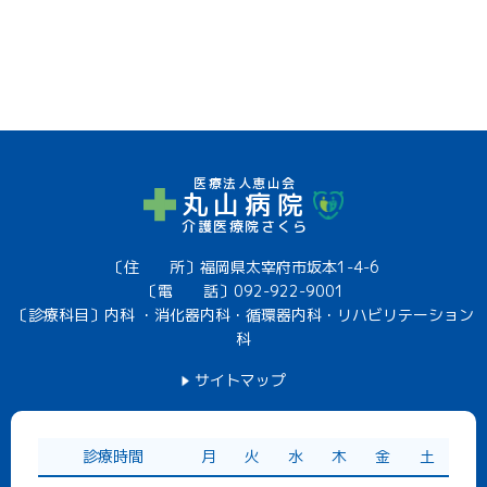
医療法人恵山会
丸山病院
介護医療院さくら
〔住 所〕福岡県太宰府市坂本1-4-6
〔電 話〕
092-922-9001
〔診療科目〕内科 ・消化器内科・循環器内科・リハビリテーション
科
サイトマップ
診療時間
月
火
水
木
金
土