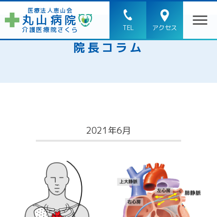
医療法人恵山会
丸山病院
TEL
アクセス
介護医療院さくら
院長コラム
2021年6月