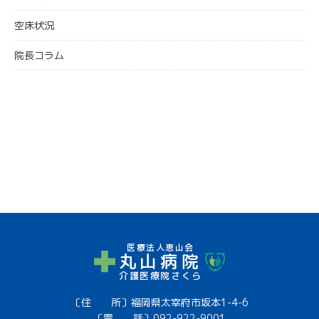
空床状況
院長コラム
医療法人恵山会
丸山病院
介護医療院さくら
〔住 所〕福岡県太宰府市坂本1-4-6
〔電 話〕
092-922-9001