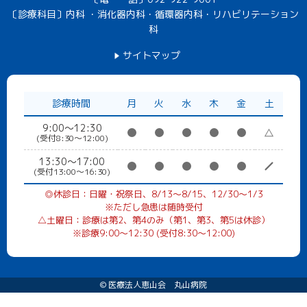
〔診療科目〕内科 ・消化器内科・循環器内科・リハビリテーション
科
サイトマップ
診療時間
月
火
水
木
金
土
9:00～12:30
(受付8:30〜12:00)
13:30～17:00
(受付13:00〜16:30)
◎休診日：日曜・祝祭日、8/13～8/15、12/30～1/3
※ただし急患は随時受付
△土曜日：診療は第2、第4のみ（第1、第3、第5は休診）
※診療9:00〜12:30 (受付8:30〜12:00)
©
医療法人恵山会 丸山病院