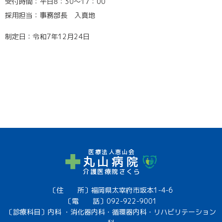
受付時間：平日8：30～17：00
採用担当：事務部長 入真地
制定日：令和7年12月24日
医療法人恵山会
丸山病院
介護医療院さくら
〔住 所〕福岡県太宰府市坂本1-4-6
〔電 話〕
092-922-9001
〔診療科目〕内科 ・消化器内科・循環器内科・リハビリテーション