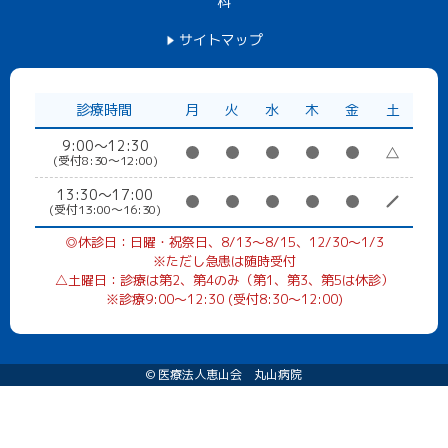
科
サイトマップ
診療時間
月
火
水
木
金
土
9:00～12:30
(受付8:30〜12:00)
13:30～17:00
(受付13:00〜16:30)
◎休診日：日曜・祝祭日、8/13～8/15、12/30～1/3
※ただし急患は随時受付
△土曜日：診療は第2、第4のみ（第1、第3、第5は休診）
※診療9:00〜12:30 (受付8:30〜12:00)
©
医療法人恵山会 丸山病院