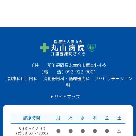
医療法人恵山会
丸山病院
介護医療院さくら
〔住 所〕福岡県太宰府市坂本1-4-6
〔電 話〕
092-922-9001
〔診療科目〕内科 ・消化器内科・循環器内科・リハビリテーション
科
サイトマップ
診療時間
月
火
水
木
金
土
9:00～12:30
(受付8:30〜12:00)