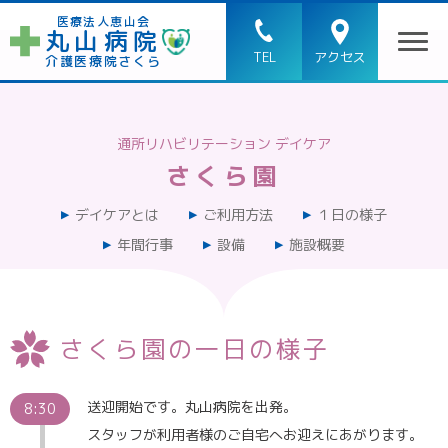
医療法人恵山会
丸山病院
TEL
アクセス
介護医療院さくら
通所リハビリテーション デイケア
さくら園
デイケアとは
ご利用方法
１日の様子
年間行事
設備
施設概要
さくら園の一日の様子
送迎開始です。丸山病院を出発。
8:30
スタッフが利用者様のご自宅へお迎えにあがります。